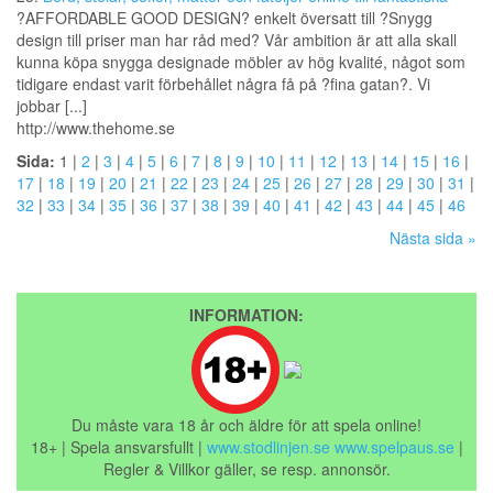
?AFFORDABLE GOOD DESIGN? enkelt översatt till ?Snygg
design till priser man har råd med? Vår ambition är att alla skall
kunna köpa snygga designade möbler av hög kvalité, något som
tidigare endast varit förbehållet några få på ?fina gatan?. Vi
jobbar [...]
http://www.thehome.se
Sida:
1 |
2
|
3
|
4
|
5
|
6
|
7
|
8
|
9
|
10
|
11
|
12
|
13
|
14
|
15
|
16
|
17
|
18
|
19
|
20
|
21
|
22
|
23
|
24
|
25
|
26
|
27
|
28
|
29
|
30
|
31
|
32
|
33
|
34
|
35
|
36
|
37
|
38
|
39
|
40
|
41
|
42
|
43
|
44
|
45
|
46
Nästa sida »
INFORMATION:
Du måste vara 18 år och äldre för att spela online!
18+ | Spela ansvarsfullt |
www.stodlinjen.se
www.spelpaus.se
|
Regler & Villkor gäller, se resp. annonsör.