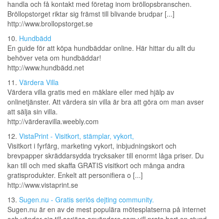
handla och få kontakt med företag inom bröllopsbranschen.
Bröllopstorget riktar sig främst till blivande brudpar [...]
http://www.brollopstorget.se
10.
Hundbädd
En guide för att köpa hundbäddar online. Här hittar du allt du
behöver veta om hundbäddar!
http://www.hundbädd.net
11.
Värdera Villa
Värdera villa gratis med en mäklare eller med hjälp av
onlinetjänster. Att värdera sin villa är bra att göra om man avser
att sälja sin villa.
http://värderavilla.weebly.com
12.
VistaPrint - Visitkort, stämplar, vykort,
Visitkort i fyrfärg, marketing vykort, inbjudningskort och
brevpapper skräddarsydda trycksaker till enormt låga priser. Du
kan till och med skaffa GRATIS visitkort och många andra
gratisprodukter. Enkelt att personifiera o [...]
http://www.vistaprint.se
13.
Sugen.nu - Gratis seriös dejting community.
Sugen.nu är en av de mest populära mötesplatserna på internet