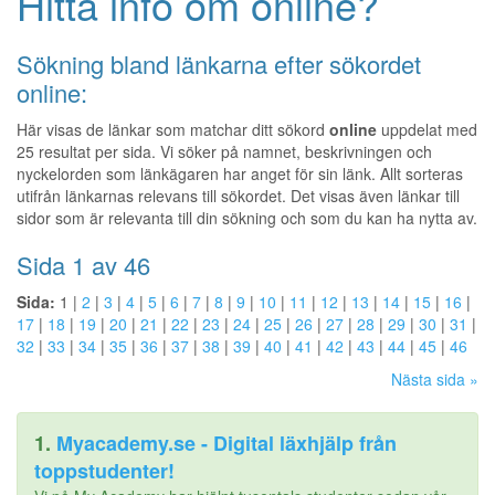
Hitta info om online?
Sökning bland länkarna efter sökordet
online:
Här visas de länkar som matchar ditt sökord
online
uppdelat med
25 resultat per sida. Vi söker på namnet, beskrivningen och
nyckelorden som länkägaren har anget för sin länk. Allt sorteras
utifrån länkarnas relevans till sökordet. Det visas även länkar till
sidor som är relevanta till din sökning och som du kan ha nytta av.
Sida 1 av 46
Sida:
1 |
2
|
3
|
4
|
5
|
6
|
7
|
8
|
9
|
10
|
11
|
12
|
13
|
14
|
15
|
16
|
17
|
18
|
19
|
20
|
21
|
22
|
23
|
24
|
25
|
26
|
27
|
28
|
29
|
30
|
31
|
32
|
33
|
34
|
35
|
36
|
37
|
38
|
39
|
40
|
41
|
42
|
43
|
44
|
45
|
46
Nästa sida »
1.
Myacademy.se - Digital läxhjälp från
toppstudenter!