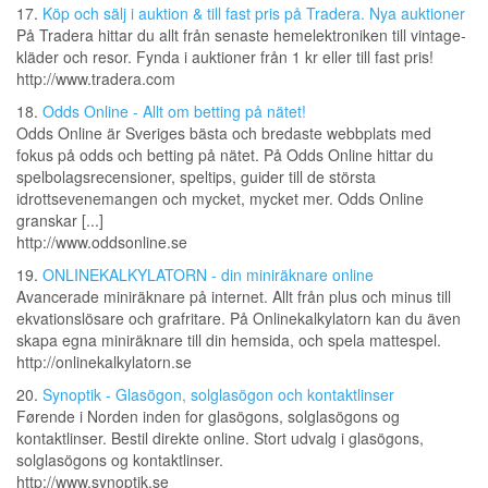
17.
Köp och sälj i auktion & till fast pris på Tradera. Nya auktioner
På Tradera hittar du allt från senaste hemelektroniken till vintage-
kläder och resor. Fynda i auktioner från 1 kr eller till fast pris!
http://www.tradera.com
18.
Odds Online - Allt om betting på nätet!
Odds Online är Sveriges bästa och bredaste webbplats med
fokus på odds och betting på nätet. På Odds Online hittar du
spelbolagsrecensioner, speltips, guider till de största
idrottsevenemangen och mycket, mycket mer. Odds Online
granskar [...]
http://www.oddsonline.se
19.
ONLINEKALKYLATORN - din miniräknare online
Avancerade miniräknare på internet. Allt från plus och minus till
ekvationslösare och grafritare. På Onlinekalkylatorn kan du även
skapa egna miniräknare till din hemsida, och spela mattespel.
http://onlinekalkylatorn.se
20.
Synoptik - Glasögon, solglasögon och kontaktlinser
Førende i Norden inden for glasögons, solglasögons og
kontaktlinser. Bestil direkte online. Stort udvalg i glasögons,
solglasögons og kontaktlinser.
http://www.synoptik.se