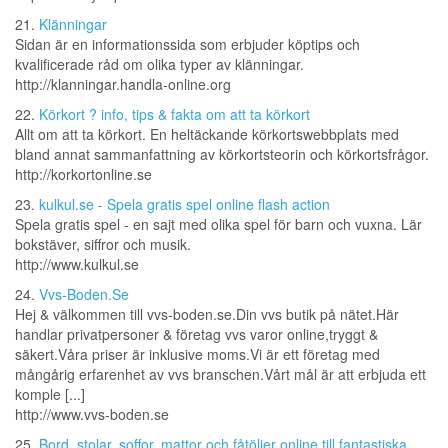
21.
Klänningar
Sidan är en informationssida som erbjuder köptips och
kvalificerade råd om olika typer av klänningar.
http://klanningar.handla-online.org
22.
Körkort ? info, tips & fakta om att ta körkort
Allt om att ta körkort. En heltäckande körkortswebbplats med
bland annat sammanfattning av körkortsteorin och körkortsfrågor.
http://korkortonline.se
23.
kulkul.se - Spela gratis spel online flash action
Spela gratis spel - en sajt med olika spel för barn och vuxna. Lär
bokstäver, siffror och musik.
http://www.kulkul.se
24.
Vvs-Boden.Se
Hej & välkommen till vvs-boden.se.Din vvs butik på nätet.Här
handlar privatpersoner & företag vvs varor online,tryggt &
säkert.Våra priser är inklusive moms.Vi är ett företag med
mångårig erfarenhet av vvs branschen.Vårt mål är att erbjuda ett
komple [...]
http://www.vvs-boden.se
25.
Bord, stolar, soffor, mattor och fåtöljer online till fantastiska