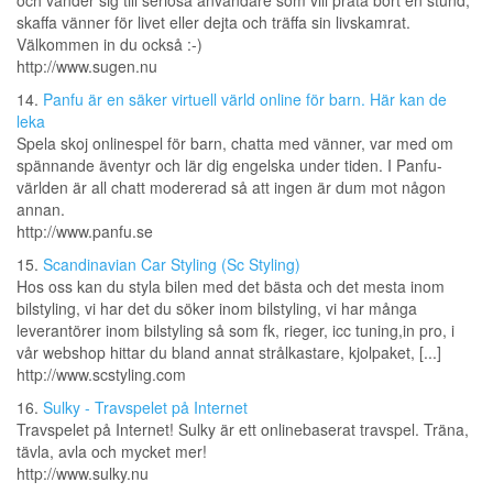
och vänder sig till seriösa användare som vill prata bort en stund,
skaffa vänner för livet eller dejta och träffa sin livskamrat.
Välkommen in du också :-)
http://www.sugen.nu
14.
Panfu är en säker virtuell värld online för barn. Här kan de
leka
Spela skoj onlinespel för barn, chatta med vänner, var med om
spännande äventyr och lär dig engelska under tiden. I Panfu-
världen är all chatt modererad så att ingen är dum mot någon
annan.
http://www.panfu.se
15.
Scandinavian Car Styling (Sc Styling)
Hos oss kan du styla bilen med det bästa och det mesta inom
bilstyling, vi har det du söker inom bilstyling, vi har många
leverantörer inom bilstyling så som fk, rieger, icc tuning,in pro, i
vår webshop hittar du bland annat strålkastare, kjolpaket, [...]
http://www.scstyling.com
16.
Sulky - Travspelet på Internet
Travspelet på Internet! Sulky är ett onlinebaserat travspel. Träna,
tävla, avla och mycket mer!
http://www.sulky.nu