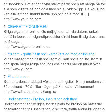
online-video. Det är det givna stället på webben att hänga på för
alla som vill titta på och dela med sig av videoklipp. På YouTube
kan alla lätt och snabbt ladda upp och dela med si [...]
http://www.youtube.com
5.
CIGARETTE-ONLINE.EU
Billiga cigaretter online. Ge möjligheten att via datorn, enkelt
beställa tobak och cigarettprodukter direkt hem till sig .Leverans
tid 5 dagar.
http://www.cigarette-online.eu
6.
Y8.com - gratis flash spel - stor katalog med online spel
Vi har massor med flash spel som du kan spela online. Kom in
och spela några roliga spel hos oss när du har en minut över.
http://www.y8.com
7.
Firstdate.com
Skandinaviens snabbast växande datingsite - En ny medlem var
30e sekund - 70% hittar någon på Firstdate. Välkommen!
http://www.firstdate.com/?lang=sv
9.
Bröllopstorget - Bröllop, Inspiration och flärd
Bröllopstorget är Sveriges största plats för bröllop på nätet där
besökaren får tips, inspiration, diskutera, träffa andra brudpar, e-