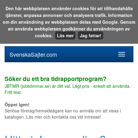
Den här webbplatsen använder cookies för att tillhandahålla
tjänster, anpassa annonser och analysera trafik. Information
Sök i katalogen eller på webben:
om din användning av webbplatsen delas med Google. Genom
att använda webbplatsen godkänner du användningen av
cookies.
Läs mer
Jag fattar!
SvenskaSajter.com
Mobilan
meny
för
svenska
Söker du ett bra tidrapportprogram?
JBTMR (jobbtimmar.se) är ditt val. Lågt pris - enkelt att använda.
Fritt test.
Öppet igen!
Seriösa företag/hemsideägare kan nu anmäla om att visas i
katalogen. Läs mer och kontakta oss vid intresse!