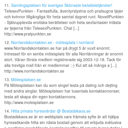
11.
Samlingsplatsen för sveriges Skönaste betalteletjänster!
TelesexPunkten - Fantasifulla, äventyrslystna och pratsugna tjejer
och kvinnor tillgängliga för heta samtal dygnet runt. NovellPunkten
- Självupplevda erotiska berättelser och heta sexfantasier inlästa
av tjejerna från TelesexPunkten. Chat [...]
http://www.pratpunkten.se
12.
Norrlandskontakten.se - mötesplats i norrland
www.Norrlandskontakten.se har på drygt 5 år vuxit enormt.
Intresset för en seriös mötesplats för alla Norrlänningar är enormt
stort. Våran första medlem registrerade sig 2003-12-18. Tack för
alla trevliga mail från er medlemmar :-) Kul att så många a [...]
http://www.norrlandskontakten.se
13.
Mötesplatsen.se
På Mötesplatsen kan du som singel testa på dating och dejting
med andra singlar. Mötesplatsen har tusentals kontaktannonser,
testa att skapa din egen kontaktannons.
http://www.motesplatsen.se
14.
Hitta privata hyresvärdar @ Bostadskaos.se
Bostadskaos.se är en webbplats vars främsta syfte är att hjälpa
hyressökande hitta sin nästa bostad genom att erbjuda exklusiva