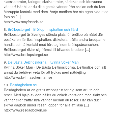
klasskamrater, kolleger, skolkamrater, kärlekar, och försvunna
vänner! Här hittar du dina gamla vänner från skolan och du kan
återuppta kontakt med dem. Varje medlem har sin egen sida med
foto oc [...]
http://www.stayfriends.se
8.
Bröllopstorget - Bröllop, Inspiration och flärd
Bröllopstorget är Sveriges största plats för bröllop på nätet där
besökaren får tips, inspiration, diskutera, träffa andra brudpar, e-
handla och få kontakt med företag inom bröllopsbranschen.
Bröllopstorget riktar sig främst till blivande brudpar [...]
http://www.brollopstorget.se
9.
De Bästa Dejtingsidorna | Kvinna Söker Man
Kvinna Söker Man - De Bästa Dejtingsidorna, Dejtingtips och allt
annat du behöver veta för att lyckas med nätdejting
http://www.kvinnasokerman.se
10.
Resdagboken.se
Resdagboken är en gratis webbtjänst för dig som är ute och
reser. Med hjälp av den håller du enkelt kontakten med släkt och
vänner eller träffar nya vänner medan du reser. Här kan du: *
skriva dagbok under resan, öppen för alla att läsa [...]
http://www.resdagboken.se