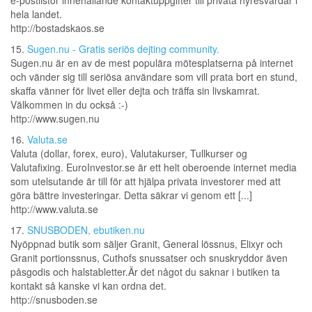
e-postlistor innehållande kontaktuppgifter till privata hyresvärdar i
hela landet.
http://bostadskaos.se
15.
Sugen.nu - Gratis seriös dejting community.
Sugen.nu är en av de mest populära mötesplatserna på internet
och vänder sig till seriösa användare som vill prata bort en stund,
skaffa vänner för livet eller dejta och träffa sin livskamrat.
Välkommen in du också :-)
http://www.sugen.nu
16.
Valuta.se
Valuta (dollar, forex, euro), Valutakurser, Tullkurser og
Valutafixing. EuroInvestor.se är ett helt oberoende internet media
som utelsutande är till för att hjälpa privata investorer med att
göra bättre investeringar. Detta säkrar vi genom ett [...]
http://www.valuta.se
17.
SNUSBODEN, ebutiken.nu
Nyöppnad butik som säljer Granit, General lössnus, Elixyr och
Granit portionssnus, Cuthofs snussatser och snuskryddor även
påsgodis och halstabletter.Är det något du saknar i butiken ta
kontakt så kanske vi kan ordna det.
http://snusboden.se