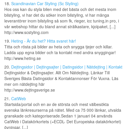
18.
Scandinavian Car Styling (Sc Styling)
Hos oss kan du styla bilen med det bästa och det mesta inom
bilstyling, vi har det du söker inom bilstyling, vi har många
leverantörer inom bilstyling så som fk, rieger, icc tuning,in pro, i
vår webshop hittar du bland annat strålkastare, kjolpaket, [...]
http://www.scstyling.com
19.
Heting - Är du het? Hitta svaret här!
Titta och rösta på bilder av heta och snygga tjejer och killar.
Ladda upp egna bilder och ta kontakt med andra snyggingar!
http://www.heting.se
20.
Dejtingsidor | Dejtingsajter | Datingsidor | Nätdejting | Kontakt
Dejtingsidor & Dejtingsajter. Allt Om Nätdejting. Länkar Till
Sveriges Bästa Datingsidor & Kontaktannonser För Vuxna. Läs
mer om nätdejting här
http://www.dejtingsverige.se
21.
CatWeb
Startsida/portal och en av de största och mest välbesökta
svenska länkresurserna på nätet. Med ca 75 000 länkar, utvalda
granskade och kategoriserade.Sedan 1 januari 04 används
CatWeb i Datakörkortets (=ECDL- Det Europeiska datakörkortet)
övningar. [...]