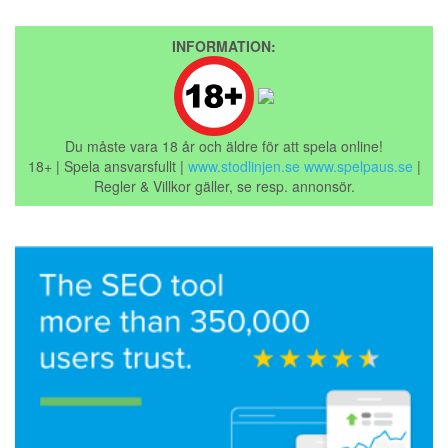
INFORMATION:
Du måste vara 18 år och äldre för att spela online!
18+ | Spela ansvarsfullt |
www.stodlinjen.se
www.spelpaus.se
|
Regler & Villkor gäller, se resp. annonsör.