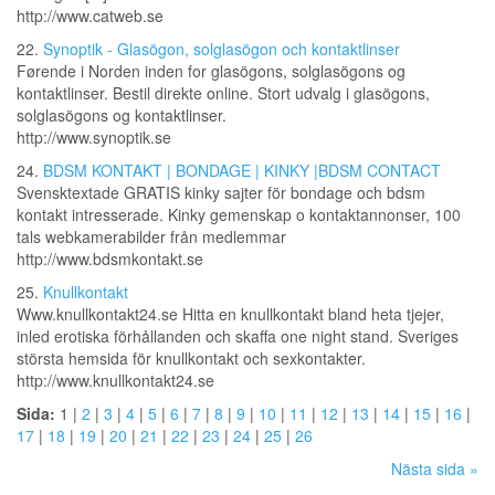
http://www.catweb.se
22.
Synoptik - Glasögon, solglasögon och kontaktlinser
Førende i Norden inden for glasögons, solglasögons og
kontaktlinser. Bestil direkte online. Stort udvalg i glasögons,
solglasögons og kontaktlinser.
http://www.synoptik.se
24.
BDSM KONTAKT | BONDAGE | KINKY |BDSM CONTACT
Svensktextade GRATIS kinky sajter för bondage och bdsm
kontakt intresserade. Kinky gemenskap o kontaktannonser, 100
tals webkamerabilder från medlemmar
http://www.bdsmkontakt.se
25.
Knullkontakt
Www.knullkontakt24.se Hitta en knullkontakt bland heta tjejer,
inled erotiska förhållanden och skaffa one night stand. Sveriges
största hemsida för knullkontakt och sexkontakter.
http://www.knullkontakt24.se
Sida:
1 |
2
|
3
|
4
|
5
|
6
|
7
|
8
|
9
|
10
|
11
|
12
|
13
|
14
|
15
|
16
|
17
|
18
|
19
|
20
|
21
|
22
|
23
|
24
|
25
|
26
Nästa sida »