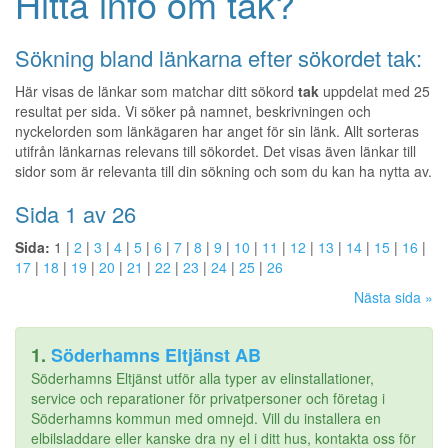
Hitta info om tak?
Sökning bland länkarna efter sökordet tak:
Här visas de länkar som matchar ditt sökord
tak
uppdelat med 25
resultat per sida. Vi söker på namnet, beskrivningen och
nyckelorden som länkägaren har anget för sin länk. Allt sorteras
utifrån länkarnas relevans till sökordet. Det visas även länkar till
sidor som är relevanta till din sökning och som du kan ha nytta av.
Sida 1 av 26
Sida:
1 |
2
|
3
|
4
|
5
|
6
|
7
|
8
|
9
|
10
|
11
|
12
|
13
|
14
|
15
|
16
|
17
|
18
|
19
|
20
|
21
|
22
|
23
|
24
|
25
|
26
Nästa sida »
1.
Söderhamns Eltjänst AB
Söderhamns Eltjänst utför alla typer av elinstallationer,
service och reparationer för privatpersoner och företag i
Söderhamns kommun med omnejd. Vill du installera en
elbilsladdare eller kanske dra ny el i ditt hus, kontakta oss för