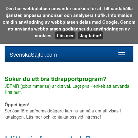
Den här webbplatsen använder cookies för att tillhandahålla
tjänster, anpassa annonser och analysera trafik. Information
Sök i katalogen eller på webben:
om din användning av webbplatsen delas med Google. Genom
att använda webbplatsen godkänner du användningen av
cookies.
Läs mer
Jag fattar!
SvenskaSajter.com
Mobilan
meny
för
svenska
Söker du ett bra tidrapportprogram?
JBTMR (jobbtimmar.se) är ditt val. Lågt pris - enkelt att använda.
Fritt test.
Öppet igen!
Seriösa företag/hemsideägare kan nu anmäla om att visas i
katalogen. Läs mer och kontakta oss vid intresse!