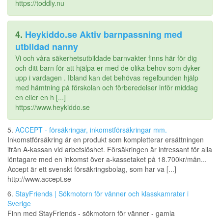
https://toddly.nu
4.
Heykiddo.se Aktiv barnpassning med
utbildad nanny
Vi och våra säkerhetsutbildade barnvakter finns här för dig
och ditt barn för att hjälpa er med de olika behov som dyker
upp i vardagen . Ibland kan det behövas regelbunden hjälp
med hämtning på förskolan och förberedelser inför middag
en eller en h [...]
https://www.heykiddo.se
5.
ACCEPT - försäkringar, inkomstförsäkringar mm.
Inkomstförsäkring är en produkt som kompletterar ersättningen
ifrån A-kassan vid arbetslöshet. Försäkringen är intressant för alla
löntagare med en inkomst över a-kassetaket på 18.700kr/mån...
Accept är ett svenskt försäkringsbolag, som har va [...]
http://www.accept.se
6.
StayFriends | Sökmotorn för vänner och klasskamrater i
Sverige
Finn med StayFriends - sökmotorn för vänner - gamla