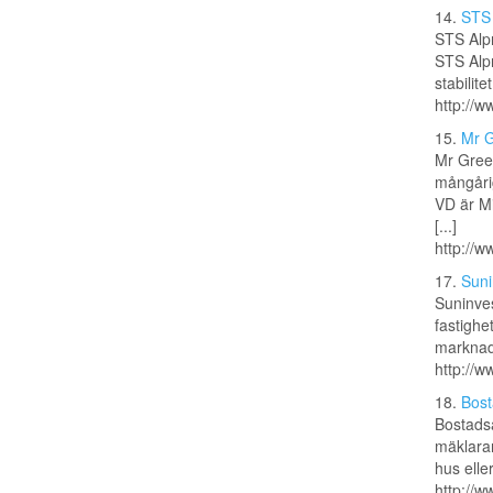
14.
STS 
STS Alpr
STS Alpr
stabilit
http://w
15.
Mr G
Mr Gree
mångårig
VD är Mi
[...]
http://
17.
Suni
Suninves
fastighe
marknad
http://w
18.
Bost
Bostads
mäklarar
hus eller
http://