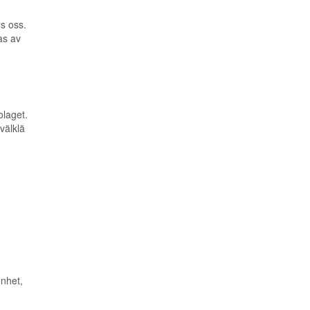
os oss.
as av
olaget.
välklä
enhet,