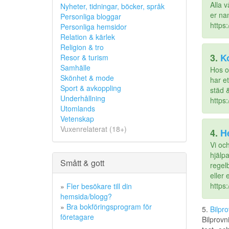
Alla 
Nyheter, tidningar, böcker, språk
er nan
Personliga bloggar
https:
Personliga hemsidor
Relation & kärlek
Religion & tro
3.
K
Resor & turism
Samhälle
Hos os
Skönhet & mode
har e
Sport & avkoppling
städ &
Underhållning
https
Utomlands
Vetenskap
Vuxenrelaterat (18+)
4.
H
Vi och
hjälp
Smått & gott
regel
eller e
https
»
Fler besökare till din
hemsida/blogg?
»
Bra bokföringsprogram för
5.
Bilpr
företagare
Bilprovn