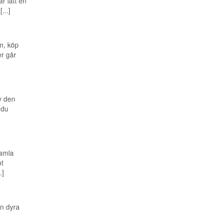
r lätt en
...]
m, köp
er går
v den
 du
gamla
t
.]
an dyra