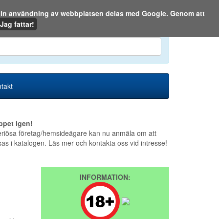
m din användning av webbplatsen delas med Google. Genom att
Den 6 augusti 2026
Jag fattar!
en eller på webben:
takt
ppet igen!
riösa företag/hemsideägare kan nu anmäla om att
sas i katalogen. Läs mer och kontakta oss vid intresse!
INFORMATION: