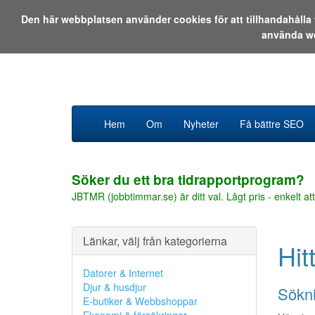
Den här webbplatsen använder cookies för att tillhandahåll
använda w
Hem
Om
Nyheter
Få bättre SEO
Söker du ett bra tidrapportprogram?
JBTMR (jobbtimmar.se) är ditt val. Lågt pris - enkelt att
Länkar, välj från kategorierna
Hit
Datorer & Internet
Djur & husdjur
Sökni
E-butiker & Webbshoppar