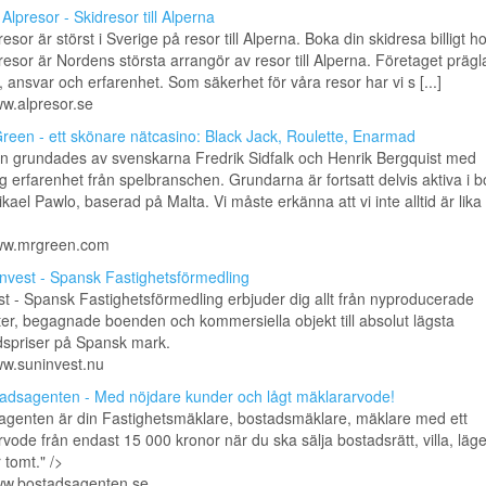
Alpresor - Skidresor till Alperna
esor är störst i Sverige på resor till Alperna. Boka din skidresa billigt h
esor är Nordens största arrangör av resor till Alperna. Företaget prägl
et, ansvar och erfarenhet. Som säkerhet för våra resor har vi s [...]
ww.alpresor.se
reen - ett skönare nätcasino: Black Jack, Roulette, Enarmad
n grundades av svenskarna Fredrik Sidfalk och Henrik Bergquist med
 erfarenhet från spelbranschen. Grundarna är fortsatt delvis aktiva i b
kael Pawlo, baserad på Malta. Vi måste erkänna att vi inte alltid är lika 
www.mrgreen.com
nvest - Spansk Fastighetsförmedling
t - Spansk Fastighetsförmedling erbjuder dig allt från nyproducerade
ter, begagnade boenden och kommersiella objekt till absolut lägsta
spriser på Spansk mark.
ww.suninvest.nu
adsagenten - Med nöjdare kunder och lågt mäklararvode!
agenten är din Fastighetsmäklare, bostadsmäklare, mäklare med ett
vode från endast 15 000 kronor när du ska sälja bostadsrätt, villa, läg
 tomt." />
www.bostadsagenten.se