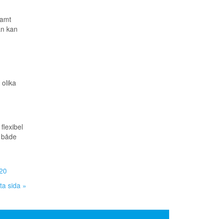
samt
an kan
 olika
flexibel
- både
20
ta sida »