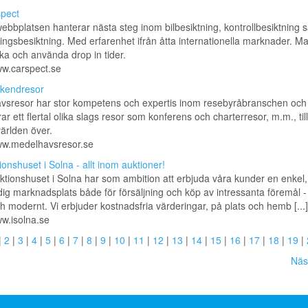
pect
bbplatsen hanterar nästa steg inom bilbesiktning, kontrollbesiktning 
ringsbesiktning. Med erfarenhet ifrån åtta internationella marknader. M
a och använda drop in tider.
ww.carspect.se
kendresor
vsresor har stor kompetens och expertis inom resebyråbranschen och
ar ett flertal olika slags resor som konferens och charterresor, m.m., till
världen över.
www.medelhavsresor.se
ionshuset i Solna - allt inom auktioner!
ktionshuset i Solna har som ambition att erbjuda våra kunder en enkel, 
ig marknadsplats både för försäljning och köp av intressanta föremål 
ch modernt. Vi erbjuder kostnadsfria värderingar, på plats och hemb [...]
ww.isolna.se
|
2
|
3
|
4
|
5
|
6
|
7
|
8
|
9
|
10
|
11
|
12
|
13
|
14
|
15
|
16
|
17
|
18
|
19
|
Näs