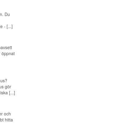
n. Du
- [...]
oavsett
r öppnat
hus?
us gör
ka [...]
er och
bt hitta