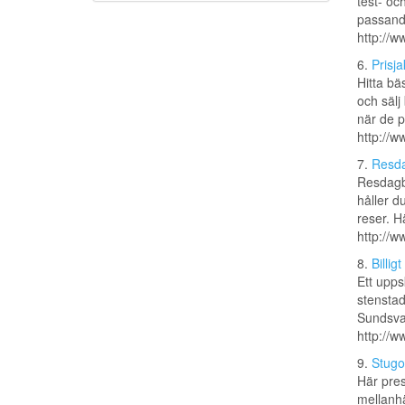
test- oc
passande
http://w
6.
Prisja
Hitta bä
och sälj
när de pl
http://w
7.
Resd
Resdagbo
håller d
reser. H
http://
8.
Billig
Ett uppsk
stenstad
Sundsval
http://w
9.
Stugo
Här pres
mellanh