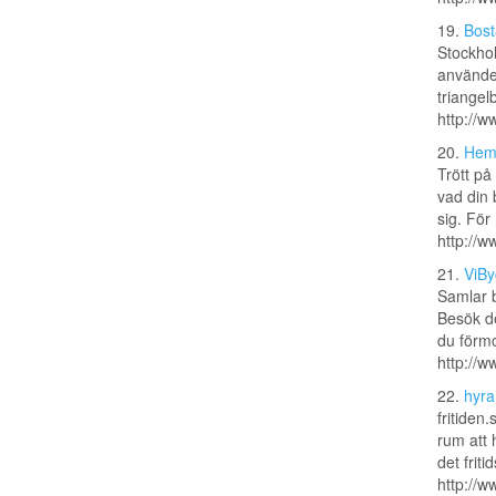
19.
Bost
Stockhol
använder
triangel
http://w
20.
Hemv
Trött på
vad din 
sig. För
http://
21.
ViBy
Samlar b
Besök de
du förmo
http://w
22.
hyra
fritiden
rum att 
det frit
http://w