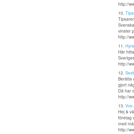
http://
10.
Tips
Tipsaren
Svenska 
vinster 
http://w
11.
Hyre
Här hitt
Sveriges
http://
12.
Sexb
Berätta 
gjort nå
Då har d
http://w
13.
Vvs
Hej & vä
företag 
med mång
http://