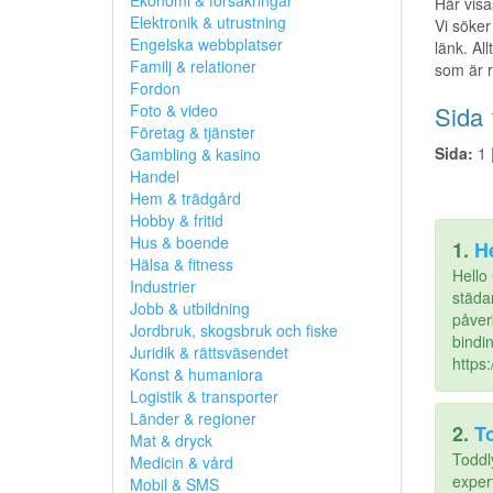
Ekonomi & försäkringar
Här visa
Elektronik & utrustning
Vi söker
Engelska webbplatser
länk. All
Familj & relationer
som är r
Fordon
Foto & video
Sida 
Företag & tjänster
Sida:
1 
Gambling & kasino
Handel
Hem & trädgård
Hobby & fritid
Hus & boende
1.
He
Hälsa & fitness
Hello 
Industrier
städa
Jobb & utbildning
påver
Jordbruk, skogsbruk och fiske
bindin
Juridik & rättsväsendet
https:
Konst & humaniora
Logistik & transporter
Länder & regioner
2.
T
Mat & dryck
Toddl
Medicin & vård
expert
Mobil & SMS