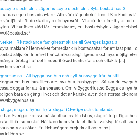
adsbyte stockholm. Lägenhetsbyte stockholm. Byta bostad hos 0
marnas egen bostadsbytare. Alla våra lägenheter finns i Stockholms lä
 vår tjänst när du skall byta din hyresrätt. Vi erbjuder direktbyten och
byten. Vi har även stöd för flerbostadsbyten. bostadsbyte - lägenhetsbyte 
ww.08bostad.se/
erket - Rikstäckande fastighetsmäklare till Sveriges lägsta a
 dyra mäklare? Hemverket förmedlar din bostadsaffär för ett fast pris - 
bostad säljs för! Internet har på allvar slagit igenom och nya möjlighete
 många företag har det inneburit ökad konkurrens och effektiv [...]
www.hemverket.se
ggerHus.se - Att bygga nya hus och nytt husbygge från hustill
loggar om hus, hustillverkare, nya hus, husbyggen. Så ska du bygga 
ssa bloggar för att få inspiration. Om ViByggerHus.se Bygga ett nytt h
dligen bara en gång i livet och det är kanske även den största ekonomis
ww.vibyggerhus.se
 stuga, stuga uthyres, hyra stugor i Sverige och utomlands
.se har Sveriges kanske bästa utbud av fritidshus, stugor, torp, lägenhet
hyra till din semester. Här kan du använda ett flertal verktyg för att snab
idshus som du söker. Fritidshusägare erbjuds att annonse [...]
ww.fritiden.se