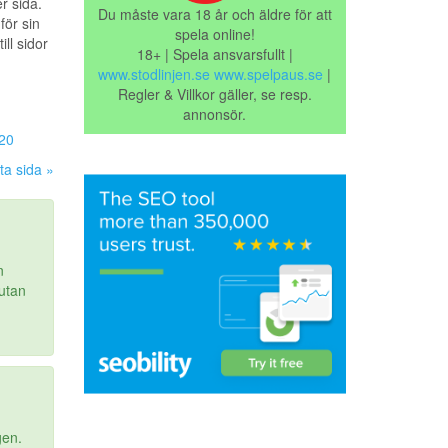
r sida.
Du måste vara 18 år och äldre för att
ör sin
spela online!
ill sidor
18+ | Spela ansvarsfullt |
www.stodlinjen.se
www.spelpaus.se
|
Regler & Villkor gäller, se resp.
annonsör.
20
ta sida »
n
utan
gen.