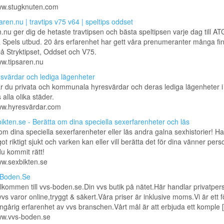
www.stugknuten.com
aren.nu | travtips v75 v64 | speltips oddset
.nu ger dig de hetaste travtipsen och bästa speltipsen varje dag till A
Spels utbud. 20 års erfarenhet har gett våra prenumeranter många fi
på Stryktipset, Oddset och V75.
ww.tipsaren.nu
svärdar och lediga lägenheter
ar du privata och kommunala hyresvärdar och deras lediga lägenheter i
 alla olika städer.
www.hyresvärdar.com
ikten.se - Berätta om dina speciella sexerfarenheter och läs
om dina speciella sexerfarenheter eller läs andra galna sexhistorier! Ha
got riktigt sjukt och varken kan eller vill berätta det för dina vänner per
u kommit rätt!
ww.sexbikten.se
-Boden.Se
lkommen till vvs-boden.se.Din vvs butik på nätet.Här handlar privatper
vvs varor online,tryggt & säkert.Våra priser är inklusive moms.Vi är ett 
årig erfarenhet av vvs branschen.Vårt mål är att erbjuda ett komple [.
www.vvs-boden.se