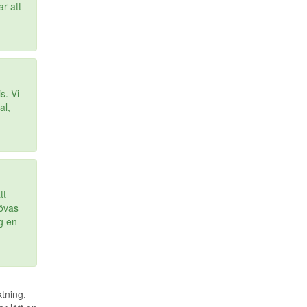
r att
s. Vi
al,
tt
hövas
g en
tning,