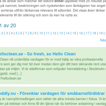
s de länkar som matchar ditt sökord
enhet
uppdelat med 25 resultat pe
 på namnet, beskrivningen och nyckelorden som länkägaren har anget f
t sorteras utifrån länkarnas relevans till sökordet. Det visas även länkar t
elevanta till din sökning och som du kan ha nytta av.
1 av 20
|
2
|
3
|
4
|
5
|
6
|
7
|
8
|
9
|
10
|
11
|
12
|
13
|
14
|
15
|
16
|
17
|
18
|
19
|
Näs
lloclean.se - So fresh, so Hello Clean
Clean vill underlätta vardagen för er med hjälp av våra professionella
re som ger dig mer tid över medan dem gör ditt hem skinande rent uta
kan på miljön. Vi är städfirman som erbjuder hemstädning i Stockholm 
gstid, med [...]
//helloclean.se
oddly.nu - Förenklar vardagen för småbarnsföräldrar
y är nannyförmedlingen som sätter de allra minsta barnen i fokus. Vi är
er på bebisar och finns till din tjänst när du behöver avlastning i varda