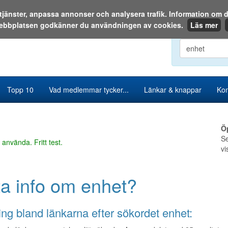
a tjänster, anpassa annonser och analysera trafik. Information o
ebbplatsen godkänner du användningen av cookies.
Läs mer
Sök i katalog
Topp 10
Vad medlemmar tycker...
Länkar & knappar
Kon
Ö
Se
 använda. Fritt test.
vi
ta info om enhet?
ng bland länkarna efter sökordet enhet: