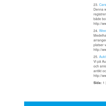
23.
Cars
Denna we
registre
både bok
http://w
24.
Wee
Medelha
arranger
platser 
http://
25.
Aukt
Vi på Au
och smid
antikt o
http://w
Sida:
1 