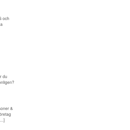
TG och
na
r du
sonligen?
soner &
företag
..]