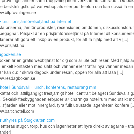
h provningstjänster samt rådgivning inom verksamhetsområdet. Du boka
 besiktningstid på vår webbplats eller per telefon och kan också få en [
ww.bilprovningen.se
kt.nu - prisjämförelsetjänst på Internet
sta priserna, jämför produkter, recensioner, omdömen, diskussionsforu
 begagnat. Prisjakt är en prisjämförelsetjänst på Internet dit konsument
anerar att göra ett inköp av en produkt, för att få hjälp med att v [...]
ww.prisjakt.nu
agboken.se
ken är en gratis webbtjänst för dig som är ute och reser. Med hjälp a
u enkelt kontakten med släkt och vänner eller träffar nya vänner medan
är kan du: * skriva dagbok under resan, öppen för alla att läsa [...]
www.resdagboken.se
t hotell Sundsvall - lunch, konferens, restaurang mm
attat och lättillgängligt trestjärnigt hotell centralt beläget i Sundsvalls 
. Sekelskiftesbyggnaden erbjuder 87 charmiga hotellrum med utsikt mo
lsfjärden eller mot innergård, fyra fullt utrustade lägenheter, konfere [..
ww.baltichotell.com
r uthyres på Stugknuten.com
enteras stugor, torp, hus och lägenheter att hyra direkt av ägarna - ut
änder!