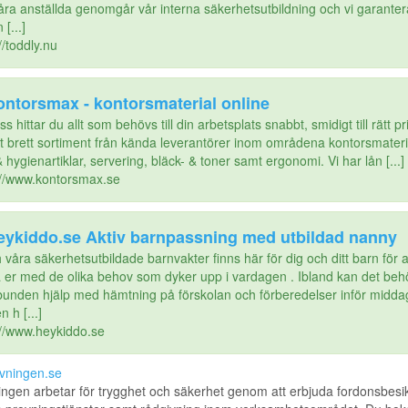
våra anställda genomgår vår interna säkerhetsutbildning och vi garantera
 [...]
//toddly.nu
ontorsmax - kontorsmaterial online
s hittar du allt som behövs till din arbetsplats snabbt, smidigt till rätt pri
tt brett sortiment från kända leverantörer inom områdena kontorsmateri
 hygienartiklar, servering, bläck- & toner samt ergonomi. Vi har lån [...]
://www.kontorsmax.se
eykiddo.se Aktiv barnpassning med utbildad nanny
 våra säkerhetsutbildade barnvakter finns här för dig och ditt barn för a
a er med de olika behov som dyker upp i vardagen . Ibland kan det be
bunden hjälp med hämtning på förskolan och förberedelser inför midda
n h [...]
://www.heykiddo.se
ovningen.se
ingen arbetar för trygghet och säkerhet genom att erbjuda fordonsbesik