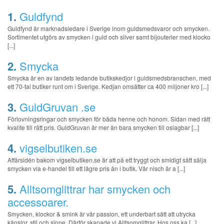
1.
Guldfynd
Guldfynd är marknadsledare i Sverige inom guldsmedsvaror och smycken.
Sortimentet utgörs av smycken i guld och silver samt bijouterier med klocko
[...]
2.
Smycka
Smycka är en av landets ledande butikskedjor i guldsmedsbranschen, med
ett 70-tal butiker runt om i Sverige. Kedjan omsätter ca 400 miljoner kro [...]
3.
GuldGruvan .se
Förlovningsringar och smycken för båda henne och honom. Sidan med rätt
kvalite till rätt pris. GuldGruvan är mer än bara smycken till oslagbar [...]
4.
vigselbutiken.se
Affärsidén bakom vigselbutiken.se är att på ett tryggt och smidigt sätt sälja
smycken via e-handel till ett lägre pris än i butik. Vår nisch är a [...]
5.
Alltsomglittrar har smycken och
accessoarer.
Smycken, klockor & smink är vår passion, ett underbart sätt att utrycka
känslor, stil och sinne. Därför skapade vi Alltsomglittrar. Hos oss ka [...]