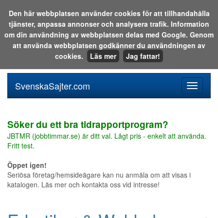
Den här webbplatsen använder cookies för att tillhandahålla
tjänster, anpassa annonser och analysera trafik. Information
Sök i katalogen eller på webben:
om din användning av webbplatsen delas med Google. Genom
att använda webbplatsen godkänner du användningen av
cookies.
Läs mer
Jag fattar!
SvenskaSajter.com
Mobilan
meny
för
svenska
Söker du ett bra tidrapportprogram?
JBTMR (jobbtimmar.se) är ditt val. Lågt pris - enkelt att använda.
Fritt test.
Öppet igen!
Seriösa företag/hemsideägare kan nu anmäla om att visas i
katalogen. Läs mer och kontakta oss vid intresse!