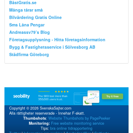
BästGratis.se
Många tårar små
Bilvärdering Gratis Online
Sms Låna Pengar
Andreassv79’s Blog
Företagsupplysning - Hitta företagsinformation
Bygg & Fastighetsservice i Sölvesborg AB
Städfirma Göteborg
Copyright © 2026 SvenskaSajter.com
Alla rättigheter reserverade - Innehar F-skatt.
Thumbshots
:
Website Thumbshots by PagePeeker
Monitoring:
Free website monitoring service
Tips:
bra online tidrapportering