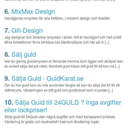
6.
MixMax Design
Handgjorda smycken för alla tillfällen, i modern design och kvalitet.
7.
Gili-Design
Jag designar och tillverkar smycken i silver. Allt är handgjort och helt unikt!
Mina kollektioner finns att köpa hos återförsäljare och här på m [...]
8.
Sälj guld
Har du gamla guldsmycken el liknande hemma som ligger och skräpar kan
du enkelt sälja det på nätet. Nordiskt guld köper ditt guld till ett bra ma [...]
9.
Sälja Guld - GuldKarat.se
Om du har guld som du inte använder längre så kan du sälja det till till ett
rättvist pris. Värderingen av ditt guld och guldbrevet som vi postar [...]
10.
Sälja Guld till 24GULD ? Inga avgifter
eller lockpriser!
Sälja guld till 24Guld utan några avgifter och med transparent prislista.
Värdering är gratis och kostnadsfri frakt och försäkring ingår.