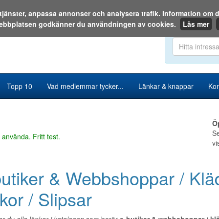
a tjänster, anpassa annonser och analysera trafik. Information o
ebbplatsen godkänner du användningen av cookies.
Läs mer
Sök i katalog
Topp 10
Vad medlemmar tycker...
Länkar & knappar
Kon
Ö
Se
 använda. Fritt test.
vi
utiker & Webbshoppar / Klä
kor / Slipsar