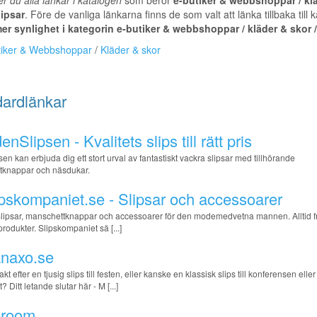
er du alla länkar i katalogen
som berör
e-butiker & webbshoppar / kl
lipsar
. Före de vanliga länkarna finns de som valt att länka tillbaka till 
mer synlighet i kategorin e-butiker & webbshoppar / kläder & skor /
tiker & Webbshoppar
/
Kläder & skor
ardlänkar
enSlipsen - Kvalitets slips till rätt pris
en kan erbjuda dig ett stort urval av fantastiskt vackra slipsar med tillhörande
tknappar och näsdukar.
ipskompaniet.se - Slipsar och accessoarer
! Slipsar, manschettknappar och accessoarer för den modemedvetna mannen. Alltid fri
produkter. Slipskompaniet sä [...]
naxo.se
akt efter en tjusig slips till festen, eller kanske en klassisk slips till konferensen eller
? Ditt letande slutar här - M [...]
eroom