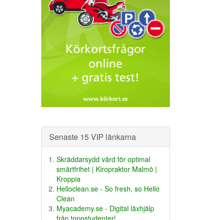
Senaste 15 VIP länkarna
Skräddarsydd vård för optimal
smärtfrihet | Kiropraktor Malmö |
Kroppia
Helloclean.se - So fresh, so Hello
Clean
Myacademy.se - Digital läxhjälp
från toppstudenter!