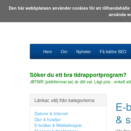
Den här webbplatsen använder cookies för att tillhandahåll
använda w
Hem
Om
Nyheter
Få bättre SEO
Söker du ett bra tidrapportprogram?
JBTMR (jobbtimmar.se) är ditt val. Lågt pris - enkelt att
Länkar, välj från kategorierna
E-b
Datorer & Internet
& s
Djur & husdjur
E-butiker & Webbshoppar