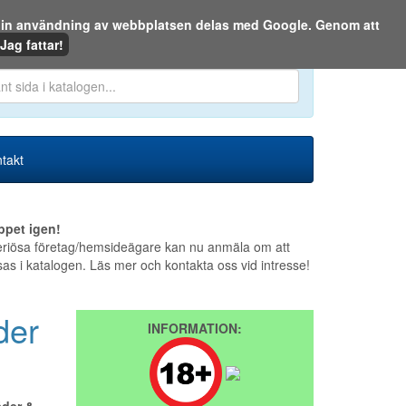
m din användning av webbplatsen delas med Google. Genom att
Den 6 augusti 2026
Jag fattar!
en eller på webben:
takt
ppet igen!
riösa företag/hemsideägare kan nu anmäla om att
sas i katalogen. Läs mer och kontakta oss vid intresse!
der
INFORMATION: