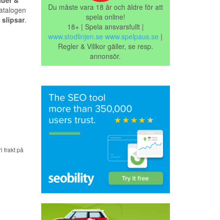
äder &
Du måste vara 18 år och äldre för att
katalogen
spela online!
 slipsar
.
18+ | Spela ansvarsfullt |
www.stodlinjen.se
www.spelpaus.se
|
Regler & Villkor gäller, se resp.
annonsör.
 frakt på