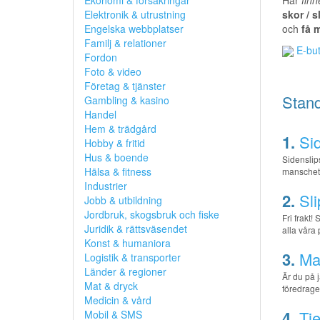
Ekonomi & försäkringar
Här
finn
Elektronik & utrustning
skor / s
Engelska webbplatser
och
få 
Familj & relationer
E-bu
Fordon
Foto & video
Företag & tjänster
Stand
Gambling & kasino
Handel
Hem & trädgård
1.
Sid
Hobby & fritid
Hus & boende
Sidenslips
Hälsa & fitness
manschet
Industrier
2.
Sl
Jobb & utbildning
Jordbruk, skogsbruk och fiske
Fri frakt
Juridik & rättsväsendet
alla våra 
Konst & humaniora
3.
Ma
Logistik & transporter
Länder & regioner
Är du på j
Mat & dryck
föredraget
Medicin & vård
4.
Ti
Mobil & SMS