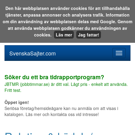
Den här webbplatsen använder cookies för att tillhandahålla
tjänster, anpassa annonser och analysera trafik. Information
Sök i katalogen eller på webben:
om din användning av webbplatsen delas med Google. Genom
att använda webbplatsen godkänner du användningen av
cookies.
Läs mer
Jag fattar!
SvenskaSajter.com
Mobilan
meny
för
svenska
Söker du ett bra tidrapportprogram?
JBTMR (jobbtimmar.se) är ditt val. Lågt pris - enkelt att använda.
Fritt test.
Öppet igen!
Seriösa företag/hemsideägare kan nu anmäla om att visas i
katalogen. Läs mer och kontakta oss vid intresse!