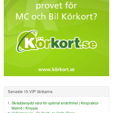
Senaste 15 VIP länkarna
Skräddarsydd vård för optimal smärtfrihet | Kiropraktor
Malmö | Kroppia
Helloclean.se - So fresh, so Hello Clean