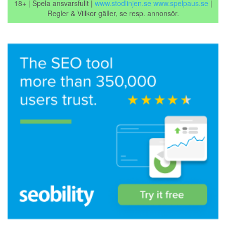
18+ | Spela ansvarsfullt |
www.stodlinjen.se
www.spelpaus.se
|
Regler & Villkor gäller, se resp. annonsör.