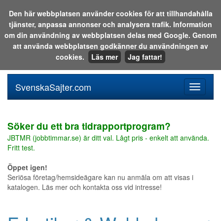
Den här webbplatsen använder cookies för att tillhandahålla
tjänster, anpassa annonser och analysera trafik. Information
Sök i katalogen eller på webben:
om din användning av webbplatsen delas med Google. Genom
att använda webbplatsen godkänner du användningen av
cookies.
Läs mer
Jag fattar!
SvenskaSajter.com
Mobilan
meny
för
svenska
Söker du ett bra tidrapportprogram?
JBTMR (jobbtimmar.se) är ditt val. Lågt pris - enkelt att använda.
Fritt test.
Öppet igen!
Seriösa företag/hemsideägare kan nu anmäla om att visas i
katalogen. Läs mer och kontakta oss vid intresse!