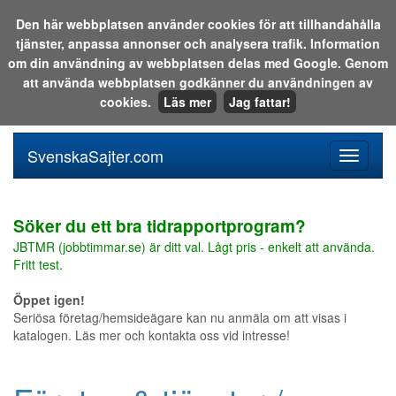
Den här webbplatsen använder cookies för att tillhandahålla
tjänster, anpassa annonser och analysera trafik. Information
Sök i katalogen eller på webben:
om din användning av webbplatsen delas med Google. Genom
att använda webbplatsen godkänner du användningen av
cookies.
Läs mer
Jag fattar!
SvenskaSajter.com
Mobilan
meny
för
svenska
Söker du ett bra tidrapportprogram?
JBTMR (jobbtimmar.se) är ditt val. Lågt pris - enkelt att använda.
Fritt test.
Öppet igen!
Seriösa företag/hemsideägare kan nu anmäla om att visas i
katalogen. Läs mer och kontakta oss vid intresse!