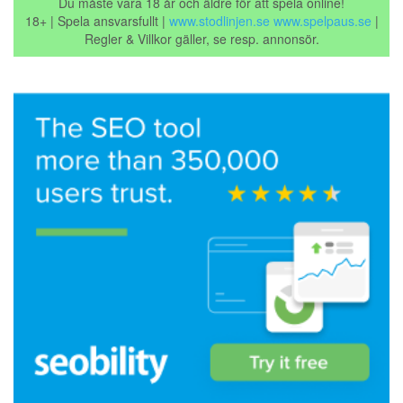
Du måste vara 18 år och äldre för att spela online!
18+ | Spela ansvarsfullt |
www.stodlinjen.se
www.spelpaus.se
|
Regler & Villkor gäller, se resp. annonsör.