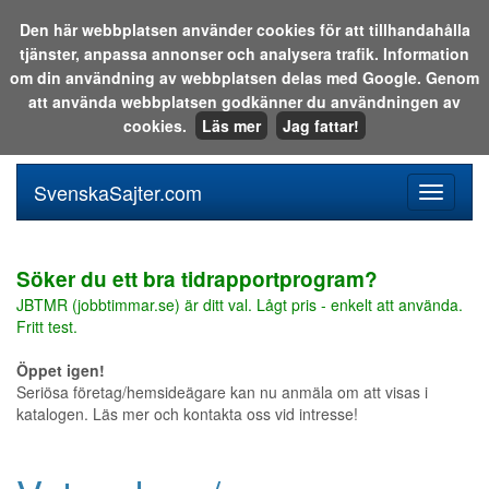
Den här webbplatsen använder cookies för att tillhandahålla
tjänster, anpassa annonser och analysera trafik. Information
Sök i katalogen eller på webben:
om din användning av webbplatsen delas med Google. Genom
att använda webbplatsen godkänner du användningen av
cookies.
Läs mer
Jag fattar!
SvenskaSajter.com
Mobilan
meny
för
svenska
Söker du ett bra tidrapportprogram?
JBTMR (jobbtimmar.se) är ditt val. Lågt pris - enkelt att använda.
Fritt test.
Öppet igen!
Seriösa företag/hemsideägare kan nu anmäla om att visas i
katalogen. Läs mer och kontakta oss vid intresse!