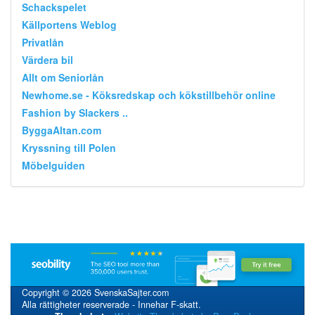
Schackspelet
Källportens Weblog
Privatlån
Värdera bil
Allt om Seniorlån
Newhome.se - Köksredskap och kökstillbehör online
Fashion by Slackers ..
ByggaAltan.com
Kryssning till Polen
Möbelguiden
Copyright © 2026 SvenskaSajter.com
Alla rättigheter reserverade - Innehar F-skatt.