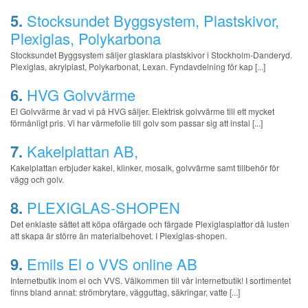
5.
Stocksundet Byggsystem, Plastskivor,
Plexiglas, Polykarbona
Stocksundet Byggsystem säljer glasklara plastskivor i Stockholm-Danderyd.
Plexiglas, akrylplast, Polykarbonat, Lexan. Fyndavdelning för kap [...]
6.
HVG Golvvärme
El Golvvärme är vad vi på HVG säljer. Elektrisk golvvärme till ett mycket
förmånligt pris. Vi har värmefolie till golv som passar sig att instal [...]
7.
Kakelplattan AB,
Kakelplattan erbjuder kakel, klinker, mosaik, golvvärme samt tillbehör för
vägg och golv.
8.
PLEXIGLAS-SHOPEN
Det enklaste sättet att köpa ofärgade och färgade Plexiglasplattor då lusten
att skapa är större än materialbehovet. I Plexiglas-shopen.
9.
Emils El o VVS online AB
Internetbutik inom el och VVS. Välkommen till vår internetbutik! I sortimentet
finns bland annat: strömbrytare, vägguttag, säkringar, vatte [...]