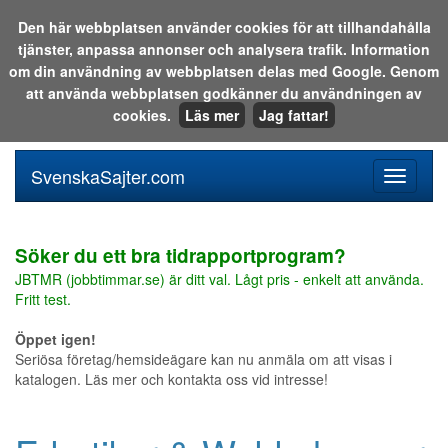
Den här webbplatsen använder cookies för att tillhandahålla
tjänster, anpassa annonser och analysera trafik. Information
Sök i katalogen eller på webben:
om din användning av webbplatsen delas med Google. Genom
att använda webbplatsen godkänner du användningen av
cookies.
Läs mer
Jag fattar!
SvenskaSajter.com
Mobilan
meny
för
svenska
Söker du ett bra tidrapportprogram?
JBTMR (jobbtimmar.se) är ditt val. Lågt pris - enkelt att använda.
Fritt test.
Öppet igen!
Seriösa företag/hemsideägare kan nu anmäla om att visas i
katalogen. Läs mer och kontakta oss vid intresse!