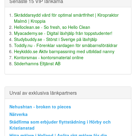
Senaste 15 VIP länkarna
Skräddarsydd vård för optimal smärtfrihet | Kiropraktor
Malmö | Kroppia
Helloclean.se - So fresh, so Hello Clean
Myacademy.se - Digital läxhjälp från toppstudenter!
Studybuddy.se - Störst i Sverige på läxhjälp
Toddly.nu - Förenklar vardagen för småbarnsföräldrar
Heykiddo.se Aktiv barnpassning med utbildad nanny
Kontorsmax - kontorsmaterial online
Söderhamns Eltjänst AB
Urval av exklusiva länkpartners
Nehushtan - broken to pieces
Nätverka
Städfirma som erbjuder flyttstädning i Hörby och
Kristianstad
Hitta målare i Halland | Anlita rätt målare för din