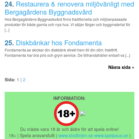
24.
Restaurera & renovera miljövänligt med
Bergagårdens Byggnadsvård
Hos Bergagårdens Byggnadsvård finns traditionella och miljöanpassade
produkter för både gamla och nya hus. Vi säljer färger och byggmaterial för
[...]
25.
Diskbänkar hos Fondamenta
Fondamenta.se skickar din diskbänk direkt hem till din dörr, fraktfritt.
Fondamenta har bra pris och grym service. De tillhandahåller enbart va [...]
Nästa sida »
Sida:
1 |
2
INFORMATION:
Du måste vara 18 år och äldre för att spela online!
18+ | Spela ansvarsfullt |
www.stodlinjen.se
www.spelpaus.se
|