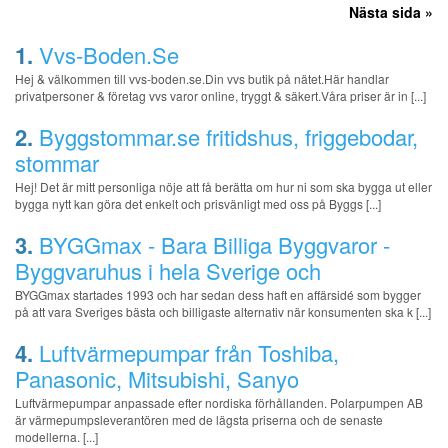
Nästa sida »
1.
Vvs-Boden.Se
Hej & välkommen till vvs-boden.se.Din vvs butik på nätet.Här handlar
privatpersoner & företag vvs varor online, tryggt & säkert.Våra priser är in [...]
2.
Byggstommar.se fritidshus, friggebodar,
stommar
Hej! Det är mitt personliga nöje att få berätta om hur ni som ska bygga ut eller
bygga nytt kan göra det enkelt och prisvänligt med oss på Byggs [...]
3.
BYGGmax - Bara Billiga Byggvaror -
Byggvaruhus i hela Sverige och
BYGGmax startades 1993 och har sedan dess haft en affärsidé som bygger
på att vara Sveriges bästa och billigaste alternativ när konsumenten ska k [...]
4.
Luftvärmepumpar från Toshiba,
Panasonic, Mitsubishi, Sanyo
Luftvärmepumpar anpassade efter nordiska förhållanden. Polarpumpen AB
är värmepumpsleverantören med de lägsta priserna och de senaste
modellerna. [...]