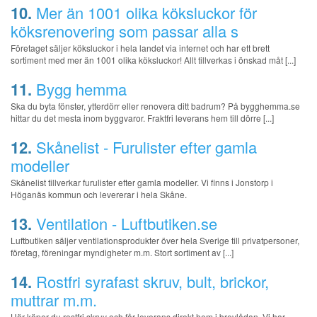
10.
Mer än 1001 olika köksluckor för
köksrenovering som passar alla s
Företaget säljer köksluckor i hela landet via internet och har ett brett
sortiment med mer än 1001 olika köksluckor! Allt tillverkas i önskad måt [...]
11.
Bygg hemma
Ska du byta fönster, ytterdörr eller renovera ditt badrum? På bygghemma.se
hittar du det mesta inom byggvaror. Fraktfri leverans hem till dörre [...]
12.
Skånelist - Furulister efter gamla
modeller
Skånelist tillverkar furulister efter gamla modeller. Vi finns i Jonstorp i
Höganäs kommun och levererar i hela Skåne.
13.
Ventilation - Luftbutiken.se
Luftbutiken säljer ventilationsprodukter över hela Sverige till privatpersoner,
företag, föreningar myndigheter m.m. Stort sortiment av [...]
14.
Rostfri syrafast skruv, bult, brickor,
muttrar m.m.
Här köper du rostfri skruv och får leverans direkt hem i brevlådan. Vi har