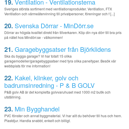
19.
Ventilation - Ventilationstema
Sveriges största sortiment med ventilationsprodukter. Ventilation, FTX
Ventilation och värmeåtervinning till privatpersoner, föreningar och f [...]
20.
Svenska Dörrar - MinDörr.se
Dörrar av högsta kvalitet direkt från tillverkaren. Köp din nya dörr till bra pris
på nätet hos Mindörr.se - välkommen!
21.
Garagebyggsatser från Björklidens
Ska du bygga garage? Vi har totalt 15 olika
garagemodeller/garagebyggsatser med fyra olika paneltyper. Besök vår
webbplats för me information!
22.
Kakel, klinker, golv och
badrumsinredning - P & B GOLV
P&B golv AB är det kompletta golvvaruhuset med 1000 m2 butik och
utställning.
23.
Min Bygghandel
PVC fönster och annat byggmaterial. Vi har allt du behöver till hus och hem.
Plastdjur. Handla snabbt, enkelt och billigt.