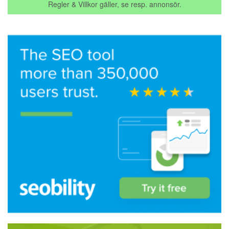
Regler & Villkor gäller, se resp. annonsör.