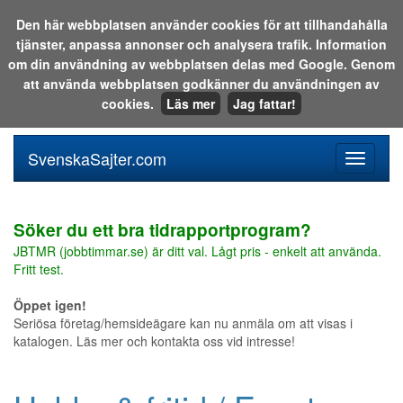
Den här webbplatsen använder cookies för att tillhandahålla
tjänster, anpassa annonser och analysera trafik. Information
Sök i katalogen eller på webben:
om din användning av webbplatsen delas med Google. Genom
att använda webbplatsen godkänner du användningen av
cookies.
Läs mer
Jag fattar!
SvenskaSajter.com
Mobilan
meny
för
svenska
Söker du ett bra tidrapportprogram?
JBTMR (jobbtimmar.se) är ditt val. Lågt pris - enkelt att använda.
Fritt test.
Öppet igen!
Seriösa företag/hemsideägare kan nu anmäla om att visas i
katalogen. Läs mer och kontakta oss vid intresse!