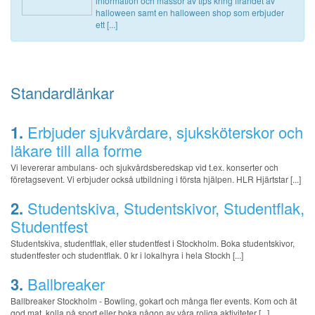
information och massor av tips kring firandet av
halloween samt en halloween shop som erbjuder
ett [...]
Standardlänkar
1.
Erbjuder sjukvårdare, sjuksköterskor och
läkare till alla forme
Vi levererar ambulans- och sjukvårdsberedskap vid t.ex. konserter och
företagsevent. Vi erbjuder också utbildning i första hjälpen. HLR Hjärtstar [...]
2.
Studentskiva, Studentskivor, Studentflak,
Studentfest
Studentskiva, studentflak, eller studentfest i Stockholm. Boka studentskivor,
studentfester och studentflak. 0 kr i lokalhyra i hela Stockh [...]
3.
Ballbreaker
Ballbreaker Stockholm - Bowling, gokart och många fler events. Kom och ät
god mat, kolla på sport eller boka någon av våra roliga aktiviteter [...]