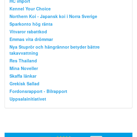
HC import
Kennel Your Choice
Northern Koi - Japansk koi i Norra Sverige
Sparkonto hög ränta
Vitvaror rabattkod
Emmas vita drömmar
Nya Stuprör och hängrännor betyder bättre
takavvattning
Res Thailand
Mina Noveller
Skaffa länkar
Grekisk Sallad
Fordonsrapport - Bilrapport
Uppsalainitiativet