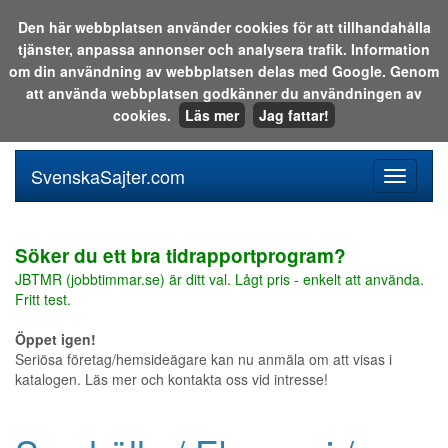
Den här webbplatsen använder cookies för att tillhandahålla
tjänster, anpassa annonser och analysera trafik. Information
Sök i katalogen eller på webben:
om din användning av webbplatsen delas med Google. Genom
att använda webbplatsen godkänner du användningen av
cookies.
Läs mer
Jag fattar!
SvenskaSajter.com
Mobilan
meny
för
svenska
Söker du ett bra tidrapportprogram?
JBTMR (jobbtimmar.se) är ditt val. Lågt pris - enkelt att använda.
Fritt test.
Öppet igen!
Seriösa företag/hemsideägare kan nu anmäla om att visas i
katalogen. Läs mer och kontakta oss vid intresse!