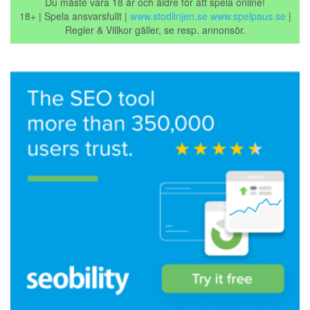
Du måste vara 18 år och äldre för att spela online!
18+ | Spela ansvarsfullt |
www.stodlinjen.se
www.spelpaus.se
|
Regler & Villkor gäller, se resp. annonsör.