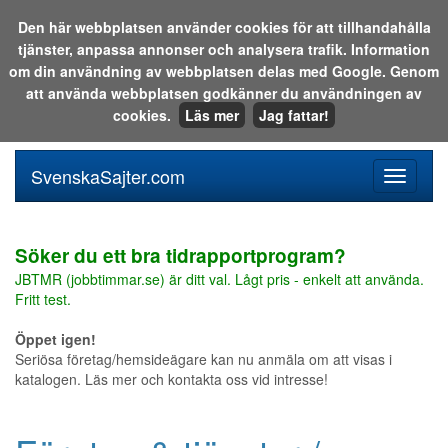
Den här webbplatsen använder cookies för att tillhandahålla
tjänster, anpassa annonser och analysera trafik. Information
Sök i katalogen eller på webben:
om din användning av webbplatsen delas med Google. Genom
att använda webbplatsen godkänner du användningen av
cookies.
Läs mer
Jag fattar!
SvenskaSajter.com
Mobilan
meny
för
svenska
Söker du ett bra tidrapportprogram?
JBTMR (jobbtimmar.se) är ditt val. Lågt pris - enkelt att använda.
Fritt test.
Öppet igen!
Seriösa företag/hemsideägare kan nu anmäla om att visas i
katalogen. Läs mer och kontakta oss vid intresse!