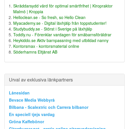
Skräddarsydd vård för optimal smärtfrihet | Kiropraktor
Malmö | Kroppia
Helloclean.se - So fresh, so Hello Clean
Myacademy.se - Digital läxhjälp från toppstudenter!
Studybuddy.se - Störst i Sverige på läxhjälp
Toddly.nu - Förenklar vardagen för småbarnsföräldrar
Heykiddo.se Aktiv barnpassning med utbildad nanny
Kontorsmax - kontorsmaterial online
Söderhamns Eltjänst AB
Urval av exklusiva länkpartners
Lånesidan
Bevace Media Webbyrå
Bilbana - Scalextric och Carrera bilbanor
En speciell tjejs vardag
Gröna Kaffebönor
Gitarrkurser.net - gratis online gitarrundervisning