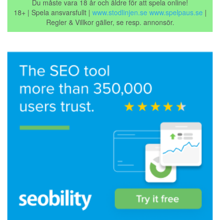
Du måste vara 18 år och äldre för att spela online!
18+ | Spela ansvarsfullt |
www.stodlinjen.se
www.spelpaus.se
|
Regler & Villkor gäller, se resp. annonsör.