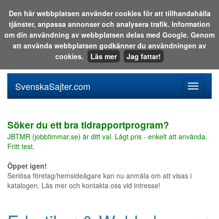
Den här webbplatsen använder cookies för att tillhandahålla
tjänster, anpassa annonser och analysera trafik. Information
Sök i katalogen eller på webben:
om din användning av webbplatsen delas med Google. Genom
att använda webbplatsen godkänner du användningen av
cookies.
Läs mer
Jag fattar!
SvenskaSajter.com
Mobilan
meny
för
svenska
Söker du ett bra tidrapportprogram?
JBTMR (jobbtimmar.se) är ditt val. Lågt pris - enkelt att använda.
Fritt test.
Öppet igen!
Seriösa företag/hemsideägare kan nu anmäla om att visas i
katalogen. Läs mer och kontakta oss vid intresse!