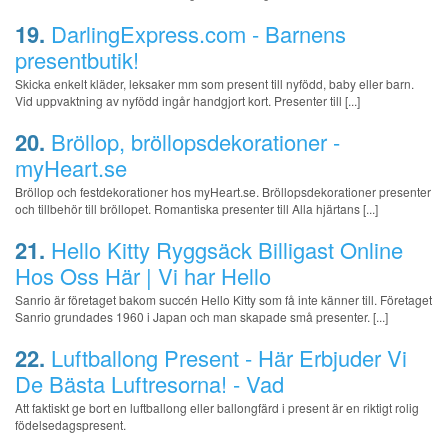
19.
DarlingExpress.com - Barnens
presentbutik!
Skicka enkelt kläder, leksaker mm som present till nyfödd, baby eller barn.
Vid uppvaktning av nyfödd ingår handgjort kort. Presenter till [...]
20.
Bröllop, bröllopsdekorationer -
myHeart.se
Bröllop och festdekorationer hos myHeart.se. Bröllopsdekorationer presenter
och tillbehör till bröllopet. Romantiska presenter till Alla hjärtans [...]
21.
Hello Kitty Ryggsäck Billigast Online
Hos Oss Här | Vi har Hello
Sanrio är företaget bakom succén Hello Kitty som få inte känner till. Företaget
Sanrio grundades 1960 i Japan och man skapade små presenter. [...]
22.
Luftballong Present - Här Erbjuder Vi
De Bästa Luftresorna! - Vad
Att faktiskt ge bort en luftballong eller ballongfärd i present är en riktigt rolig
födelsedagspresent.