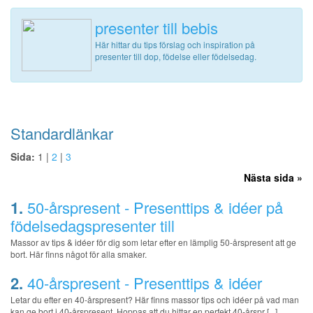
presenter till bebis
Här hittar du tips förslag och inspiration på
presenter till dop, födelse eller födelsedag.
Standardlänkar
Sida:
1 |
2
|
3
Nästa sida »
1.
50-årspresent - Presenttips & idéer på
födelsedagspresenter till
Massor av tips & idéer för dig som letar efter en lämplig 50-årspresent att ge
bort. Här finns något för alla smaker.
2.
40-årspresent - Presenttips & idéer
Letar du efter en 40-årspresent? Här finns massor tips och idéer på vad man
kan ge bort i 40-årspresent. Hoppas att du hittar en perfekt 40-årspr [...]