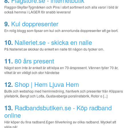
8.
Flagstore.se - internetbutik
Flaggor-Skyltar-Tygmärken och Pins i stort sortiment och alla varor i bild är
också hemma i LAGER för snabb leverans!
9.
Kul doppresenter
En rolig blogg som tipsar om kul och annorlunda doppresenter att ge bort.
10.
Nalleriet.se - skicka en nalle
På Nalleriet.se skickar du enkelt en nalle till någon du tycker om.
11.
80 års present
Något som inte är enkelt är att köpa en 70-årspresent. Vännen fyller 70 år,
vilket är en viktigt och stor händelse
12.
Shop | Hem Ljuva Hem
Butik och webshop med heminredning, hantverk och presenter från Klippans
yllefabrik, Bengt och Lotta, Gustavsbergs porslinsfabrik, Rotor o [...]
13.
Radbandsbutiken.se - Köp radband
online
Här köper du fina radband.Egen tillverkning av olika radband. Mycket att
välja på!