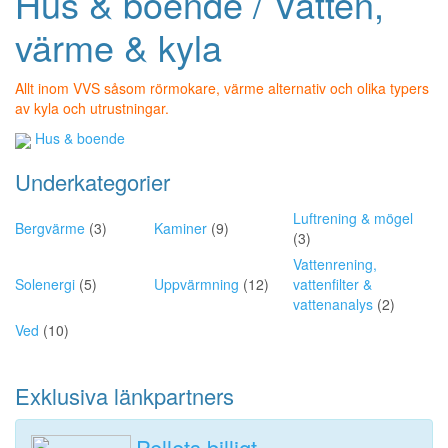
Hus & boende / Vatten,
värme & kyla
Allt inom VVS såsom rörmokare, värme alternativ och olika typers
av kyla och utrustningar.
Hus & boende
Underkategorier
Luftrening & mögel
Bergvärme
(3)
Kaminer
(9)
(3)
Vattenrening,
Solenergi
(5)
Uppvärmning
(12)
vattenfilter &
vattenanalys
(2)
Ved
(10)
Exklusiva länkpartners
Pellets billigt