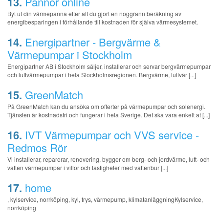
13.
Pannor online
Byt ut din värmepanna efter att du gjort en noggrann beräkning av
energibesparingen i förhållande till kostnaden för själva värmesystemet.
14.
Energipartner - Bergvärme &
Värmepumpar i Stockholm
Energipartner AB i Stockholm säljer, installerar och servar bergvärmepumpar
och luftvärmepumpar i hela Stockholmsregionen. Bergvärme, luftvär [...]
15.
GreenMatch
På GreenMatch kan du ansöka om offerter på värmepumpar och solenergi.
Tjänsten är kostnadsfri och fungerar i hela Sverige. Det ska vara enkelt at [...]
16.
IVT Värmepumpar och VVS service -
Redmos Rör
Vi installerar, reparerar, renovering, bygger om berg- och jordvärme, luft- och
vatten värmepumpar i villor och fastigheter med vattenbur [...]
17.
home
, kylservice, norrköping, kyl, frys, värmepump, klimatanläggningKylservice,
norrköping