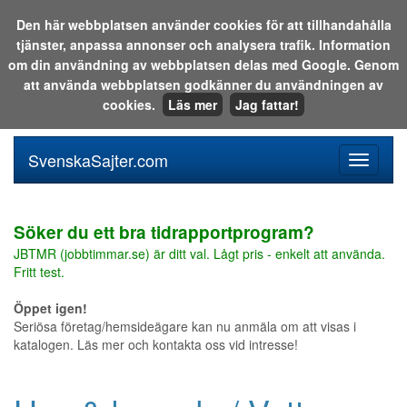
Den här webbplatsen använder cookies för att tillhandahålla
tjänster, anpassa annonser och analysera trafik. Information
Sök i katalogen eller på webben:
om din användning av webbplatsen delas med Google. Genom
att använda webbplatsen godkänner du användningen av
cookies.
Läs mer
Jag fattar!
SvenskaSajter.com
Mobilan
meny
för
svenska
Söker du ett bra tidrapportprogram?
JBTMR (jobbtimmar.se) är ditt val. Lågt pris - enkelt att använda.
Fritt test.
Öppet igen!
Seriösa företag/hemsideägare kan nu anmäla om att visas i
katalogen. Läs mer och kontakta oss vid intresse!