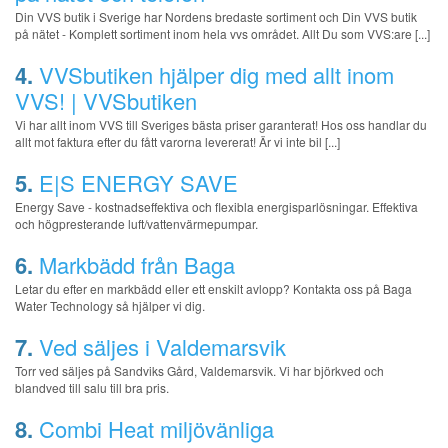
Din VVS butik i Sverige har Nordens bredaste sortiment och Din VVS butik
på nätet - Komplett sortiment inom hela vvs området. Allt Du som VVS:are [...]
4.
VVSbutiken hjälper dig med allt inom
VVS! | VVSbutiken
Vi har allt inom VVS till Sveriges bästa priser garanterat! Hos oss handlar du
allt mot faktura efter du fått varorna levererat! Är vi inte bil [...]
5.
E|S ENERGY SAVE
Energy Save - kostnadseffektiva och flexibla energisparlösningar. Effektiva
och högpresterande luft/vattenvärmepumpar.
6.
Markbädd från Baga
Letar du efter en markbädd eller ett enskilt avlopp? Kontakta oss på Baga
Water Technology så hjälper vi dig.
7.
Ved säljes i Valdemarsvik
Torr ved säljes på Sandviks Gård, Valdemarsvik. Vi har björkved och
blandved till salu till bra pris.
8.
Combi Heat miljövänliga