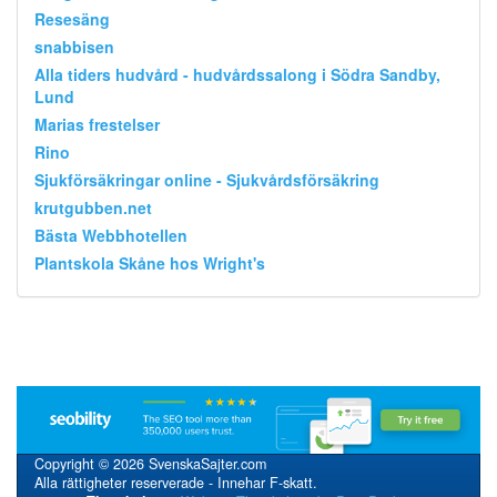
Resesäng
snabbisen
Alla tiders hudvård - hudvårdssalong i Södra Sandby,
Lund
Marias frestelser
Rino
Sjukförsäkringar online - Sjukvårdsförsäkring
krutgubben.net
Bästa Webbhotellen
Plantskola Skåne hos Wright's
Copyright © 2026 SvenskaSajter.com
Alla rättigheter reserverade - Innehar F-skatt.