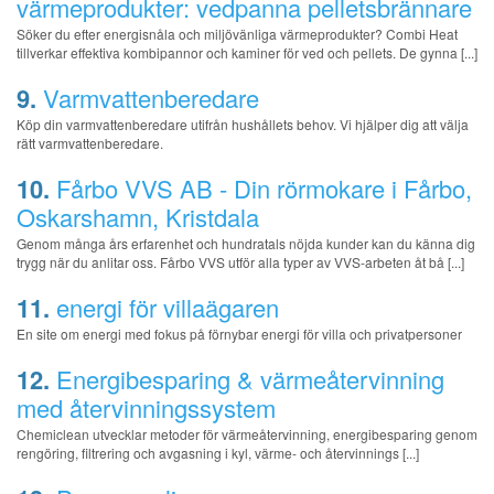
värmeprodukter: vedpanna pelletsbrännare
Söker du efter energisnåla och miljövänliga värmeprodukter? Combi Heat
tillverkar effektiva kombipannor och kaminer för ved och pellets. De gynna [...]
9.
Varmvattenberedare
Köp din varmvattenberedare utifrån hushållets behov. Vi hjälper dig att välja
rätt varmvattenberedare.
10.
Fårbo VVS AB - Din rörmokare i Fårbo,
Oskarshamn, Kristdala
Genom många års erfarenhet och hundratals nöjda kunder kan du känna dig
trygg när du anlitar oss. Fårbo VVS utför alla typer av VVS-arbeten åt bå [...]
11.
energi för villaägaren
En site om energi med fokus på förnybar energi för villa och privatpersoner
12.
Energibesparing & värmeåtervinning
med återvinningssystem
Chemiclean utvecklar metoder för värmeåtervinning, energibesparing genom
rengöring, filtrering och avgasning i kyl, värme- och återvinnings [...]