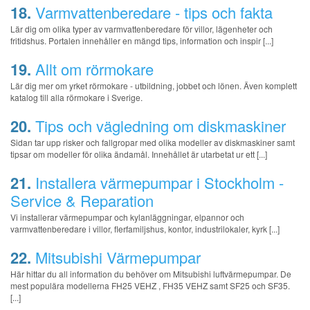
18.
Varmvattenberedare - tips och fakta
Lär dig om olika typer av varmvattenberedare för villor, lägenheter och
fritidshus. Portalen innehåller en mängd tips, information och inspir [...]
19.
Allt om rörmokare
Lär dig mer om yrket rörmokare - utbildning, jobbet och lönen. Även komplett
katalog till alla rörmokare i Sverige.
20.
Tips och vägledning om diskmaskiner
Sidan tar upp risker och fallgropar med olika modeller av diskmaskiner samt
tipsar om modeller för olika ändamål. Innehållet är utarbetat ur ett [...]
21.
Installera värmepumpar i Stockholm -
Service & Reparation
Vi installerar värmepumpar och kylanläggningar, elpannor och
varmvattenberedare i villor, flerfamiljshus, kontor, industrilokaler, kyrk [...]
22.
Mitsubishi Värmepumpar
Här hittar du all information du behöver om Mitsubishi luftvärmepumpar. De
mest populära modellerna FH25 VEHZ , FH35 VEHZ samt SF25 och SF35.
[...]