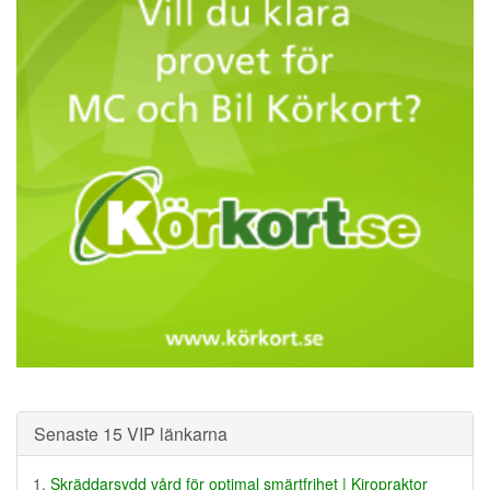
Senaste 15 VIP länkarna
Skräddarsydd vård för optimal smärtfrihet | Kiropraktor