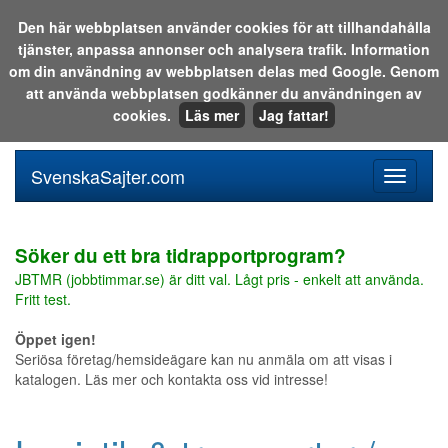
Den här webbplatsen använder cookies för att tillhandahålla
tjänster, anpassa annonser och analysera trafik. Information
Sök i katalogen eller på webben:
om din användning av webbplatsen delas med Google. Genom
att använda webbplatsen godkänner du användningen av
cookies.
Läs mer
Jag fattar!
SvenskaSajter.com
Mobilan
meny
för
svenska
Söker du ett bra tidrapportprogram?
JBTMR (jobbtimmar.se) är ditt val. Lågt pris - enkelt att använda.
Fritt test.
Öppet igen!
Seriösa företag/hemsideägare kan nu anmäla om att visas i
katalogen. Läs mer och kontakta oss vid intresse!